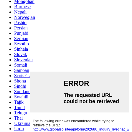
Mongolian
Burmese
Nepali
Norwegian
Pashto
Persian
Punjabi
Serbian
Sesotho
Sinhala
Slovak
Slovenian
Somali
Samoan
Scots Gaelic
Shona
Sindhi
Sundanese
Swahili
Tajik
Tamil
Telugu
Thai
Ukrainian
Urdu