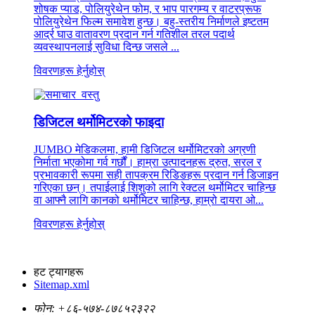
शोषक प्याड, पोलियुरेथेन फोम, र भाप पारगम्य र वाटरप्रूफ
पोलियुरेथेन फिल्म समावेश हुन्छ। बहु-स्तरीय निर्माणले इष्टतम
आर्द्र घाउ वातावरण प्रदान गर्न गतिशील तरल पदार्थ
व्यवस्थापनलाई सुविधा दिन्छ जसले ...
विवरणहरू हेर्नुहोस्
डिजिटल थर्मोमिटरको फाइदा
JUMBO मेडिकलमा, हामी डिजिटल थर्मोमिटरको अग्रणी
निर्माता भएकोमा गर्व गर्छौं। हाम्रा उत्पादनहरू द्रुत, सरल र
प्रभावकारी रूपमा सही तापक्रम रिडिङहरू प्रदान गर्न डिजाइन
गरिएका छन्। तपाईलाई शिशुको लागि रेक्टल थर्मोमिटर चाहिन्छ
वा आफ्नै लागि कानको थर्मोमिटर चाहिन्छ, हाम्रो दायरा ओ...
विवरणहरू हेर्नुहोस्
हट ट्यागहरू
Sitemap.xml
फोन:
+८६-५७४-८७८५२३२२