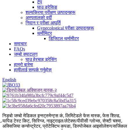
टेप
घाउ ड्रेसिङ
शल्यक्रिया परीक्षण उत्पादनहरू
अस्पतालको वर्दी
निदान र परीक्षा आपूर्ति
Gynecological परीक्षा उत्पादनहरू
थर्मोमिटर
डिजिटल थर्मामीटर
समाचार
FAQs
जम्बो क्याटलग
घाउ हेरचाह ड्रेसिंग
हाम्रो बारेमा
हामीलाई सम्पर्क गर्नुहोस्
English
निङ्बो जम्बो मेडिकल इन्स्ट्रुमेन्ट्स कं, लिमिटेडले फेस मास्क, फेस शिल्ड,
र्‍यापिड टेस्ट किट, सिरिन्ज, नाइट्राइल/लेटेक्स/पीवीसी ग्लोभ्स, सेफ्टी चश्मा,
अक्सिजिया कन्सेन्ट्रेटर, प्रोटेक्टिभ कपडा, डिस्पोजेबल आइसोलेशन/सर्जिकल