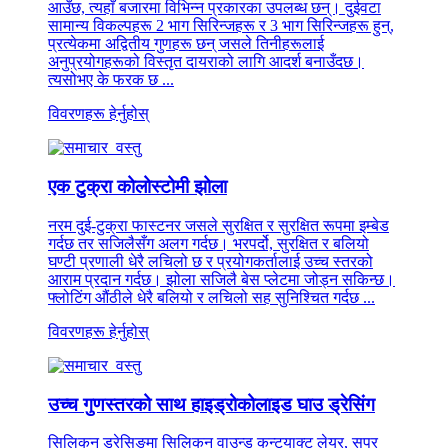
आउँछ, त्यहाँ बजारमा विभिन्न प्रकारका उपलब्ध छन्। दुईवटा
सामान्य विकल्पहरू 2 भाग सिरिन्जहरू र 3 भाग सिरिन्जहरू हुन्,
प्रत्येकमा अद्वितीय गुणहरू छन् जसले तिनीहरूलाई
अनुप्रयोगहरूको विस्तृत दायराको लागि आदर्श बनाउँदछ।
त्यसोभए के फरक छ ...
विवरणहरू हेर्नुहोस्
एक टुक्रा कोलोस्टोमी झोला
नरम दुई-टुक्रा फास्टनर जसले सुरक्षित र सुरक्षित रूपमा इम्बेड
गर्दछ तर सजिलैसँग अलग गर्दछ। भरपर्दो, सुरक्षित र बलियो
घण्टी प्रणाली धेरै लचिलो छ र प्रयोगकर्तालाई उच्च स्तरको
आराम प्रदान गर्दछ। झोला सजिलै बेस प्लेटमा जोड्न सकिन्छ।
फ्लोटिंग औंठीले धेरै बलियो र लचिलो सह सुनिश्चित गर्दछ ...
विवरणहरू हेर्नुहोस्
उच्च गुणस्तरको साथ हाइड्रोकोलाइड घाउ ड्रेसिंग
सिलिकन ड्रेसिङमा सिलिकन वाउन्ड कन्ट्याक्ट लेयर, सुपर