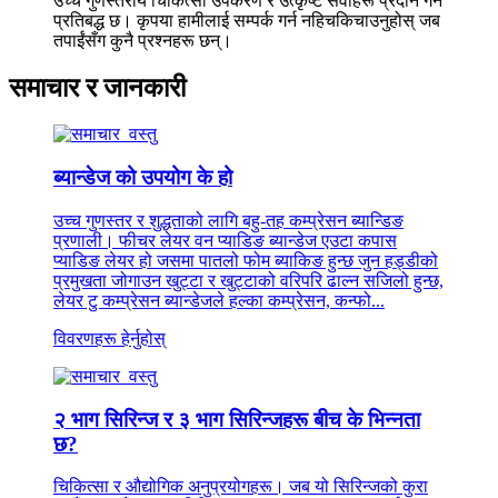
उच्च गुणस्तरीय चिकित्सा उपकरण र उत्कृष्ट सेवाहरू प्रदान गर्न
प्रतिबद्ध छ। कृपया हामीलाई सम्पर्क गर्न नहिचकिचाउनुहोस् जब
तपाईंसँग कुनै प्रश्नहरू छन्।
समाचार र जानकारी
ब्यान्डेज को उपयोग के हो
उच्च गुणस्तर र शुद्धताको लागि बहु-तह कम्प्रेसन ब्यान्डिङ
प्रणाली। फीचर लेयर वन प्याडिङ ब्यान्डेज एउटा कपास
प्याडिङ लेयर हो जसमा पातलो फोम ब्याकिङ हुन्छ जुन हड्डीको
प्रमुखता जोगाउन खुट्टा र खुट्टाको वरिपरि ढाल्न सजिलो हुन्छ,
लेयर टु कम्प्रेसन ब्यान्डेजले हल्का कम्प्रेसन, कन्फो...
विवरणहरू हेर्नुहोस्
२ भाग सिरिन्ज र ३ भाग सिरिन्जहरू बीच के भिन्नता
छ?
चिकित्सा र औद्योगिक अनुप्रयोगहरू। जब यो सिरिन्जको कुरा