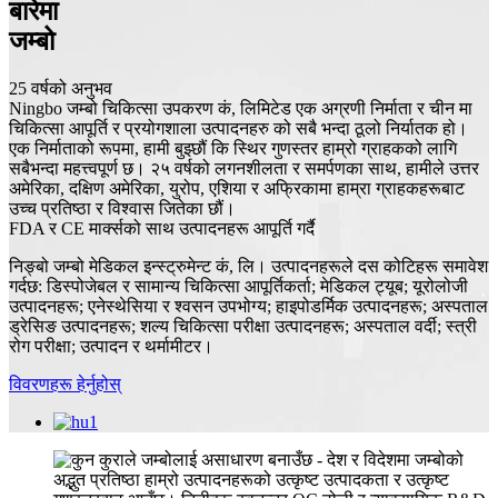
बारेमा
जम्बो
25 वर्षको अनुभव
Ningbo जम्बो चिकित्सा उपकरण कं, लिमिटेड एक अग्रणी निर्माता र चीन मा
चिकित्सा आपूर्ति र प्रयोगशाला उत्पादनहरु को सबै भन्दा ठूलो निर्यातक हो।
एक निर्माताको रूपमा, हामी बुझ्छौं कि स्थिर गुणस्तर हाम्रो ग्राहकको लागि
सबैभन्दा महत्त्वपूर्ण छ। २५ वर्षको लगनशीलता र समर्पणका साथ, हामीले उत्तर
अमेरिका, दक्षिण अमेरिका, युरोप, एशिया र अफ्रिकामा हाम्रा ग्राहकहरूबाट
उच्च प्रतिष्ठा र विश्वास जितेका छौं।
FDA र CE मार्क्सको साथ उत्पादनहरू आपूर्ति गर्दै
निङ्बो जम्बो मेडिकल इन्स्ट्रुमेन्ट कं, लि। उत्पादनहरूले दस कोटिहरू समावेश
गर्दछ: डिस्पोजेबल र सामान्य चिकित्सा आपूर्तिकर्ता; मेडिकल ट्यूब; यूरोलोजी
उत्पादनहरू; एनेस्थेसिया र श्वसन उपभोग्य; हाइपोडर्मिक उत्पादनहरू; अस्पताल
ड्रेसिङ उत्पादनहरू; शल्य चिकित्सा परीक्षा उत्पादनहरू; अस्पताल वर्दी; स्त्री
रोग परीक्षा; उत्पादन र थर्मामीटर।
विवरणहरू हेर्नुहोस्