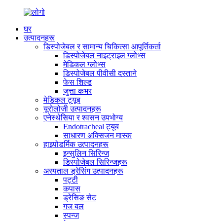
घर
उत्पादनहरू
डिस्पोजेबल र सामान्य चिकित्सा आपूर्तिकर्ता
डिस्पोजेबल नाइट्राइल ग्लोभ्स
मेडिकल ग्लोभ्स
डिस्पोजेबल पीवीसी दस्ताने
फेस शिल्ड
जुत्ता कभर
मेडिकल ट्यूब
यूरोलोजी उत्पादनहरू
एनेस्थेसिया र श्वसन उपभोग्य
Endotracheal ट्यूब
साधारण अक्सिजन मास्क
हाइपोडर्मिक उत्पादनहरू
इन्सुलिन सिरिन्ज
डिस्पोजेबल सिरिन्जहरू
अस्पताल ड्रेसिंग उत्पादनहरू
पट्टी
कपास
ड्रेसिङ सेट
गज बल
स्पन्ज